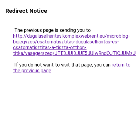
Redirect Notice
The previous page is sending you to
http://dugulaselharitas.komplexwebrent.eu/microblog-
bejegyzes/csatornatisztitas-dugulaselharitas-es-
csatornatisztitas-a-tiszta-otthon-
titka/vasegerszeg/JTE3JUI3JUE5JUIwRndOJTlCJUM
If you do not want to visit that page, you can
return to
the previous page
.