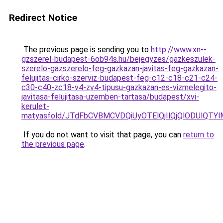
Redirect Notice
The previous page is sending you to
http://www.xn--
gzszerel-budapest-6ob94s.hu/bejegyzes/gazkeszulek-
szerelo-gazszerelo-feg-gazkazan-javitas-feg-gazkazan-
felujitas-cirko-szerviz-budapest-feg-c12-c18-c21-c24-
c30-c40-zc18-v4-zv4-tipusu-gazkazan-es-vizmelegito-
javitasa-felujitasa-uzemben-tartasa/budapest/xvi-
kerulet-
matyasfold/JTdFbCVBMCVDQiUyOTElQjIlQjQlODUl
If you do not want to visit that page, you can
return to
the previous page
.